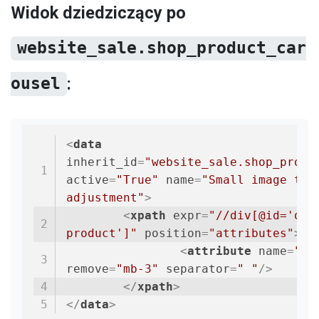
Widok dziedziczący po
website_sale.shop_product_car
ousel
​:
<
data
inherit_id
=
"website_sale.shop_produ
active
=
"True"
name
=
"Small image titl
adjustment"
>
<
xpath
expr
=
"//div[@id='o-c
product']"
position
=
"attributes"
>
<
attribute
name
=
"t-
remove
=
"mb-3"
separator
=
" "
/>
</
xpath
>
</
data
>