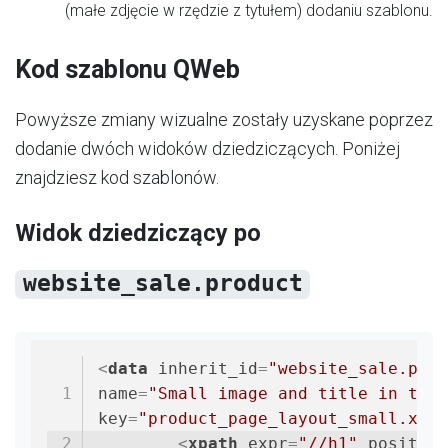
(małe zdjęcie w rzędzie z tytułem) dodaniu szablonu.
Kod szablonu QWeb
Powyższe zmiany wizualne zostały uzyskane poprzez
dodanie dwóch widoków dziedziczących. Poniżej
znajdziesz kod szablonów.
Widok dziedziczący po
website_sale.product
<
data
inherit_id
=
"website_sale.prod
name
=
"Small image and title in top 
key
=
"product_page_layout_small.x_cu
<
xpath
expr
=
"//h1"
position