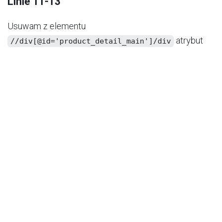
Linie 11-13
Usuwam z elementu
​ atrybut
//div[@id='product_detail_main']/div
​. Ważne: próbowałem tutaj usuwać
t-attf-class
​, ale w momencie dziedziczenia
class
szablonu
​ jeszcze nie istnieje.
​ to
class
t-attf-
dynamiczny atrybut QWeb który jest renderowany
przez Odoo.
​ jest tworzona na podstawie tego
class
atrybutu.
Linie 15-17