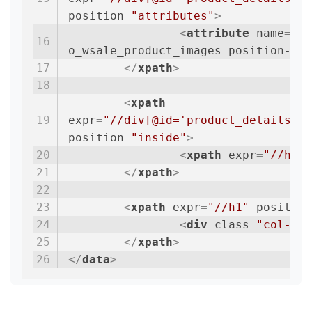
position
=
"attributes"
>
<
attribute
name
=
"t-
o_wsale_product_images position-rel
</
xpath
>
<
xpath
expr
=
"//div[@id='product_details']/
position
=
"inside"
>
<
xpath
expr
=
"//h1"
</
xpath
>
<
xpath
expr
=
"//h1"
position
<
div
class
=
"col-lg-
</
xpath
>
</
data
>