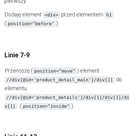
pierwszy.
Dodaję element
​ przed elementem
<div>
h1
(
​).
position="before"
Linie 7-9
Przenoszę (
​) element
position="move"
​ do
//div[@id='product_detail_main']/div[1]
elementu
//div[@id='product_details']/div[1]/div[1]/di
(
​).
v[1]
position="inside"