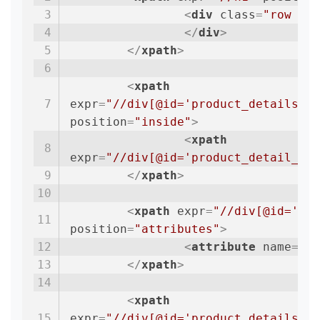
<
div
class
=
"row ali
</
div
>
</
xpath
>
<
xpath
expr
=
"//div[@id='product_details']/
position
=
"inside"
>
<
xpath
expr
=
"//div[@id='product_detail_mai
</
xpath
>
<
xpath
expr
=
"//div[@id='pro
position
=
"attributes"
>
<
attribute
name
=
"t-
</
xpath
>
<
xpath
expr
=
"//div[@id='product_details']/