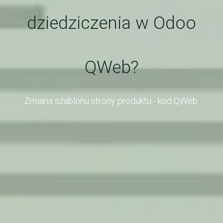
dziedziczenia w Odoo
QWeb?
Zmiana szablonu strony produktu - kod QWeb.